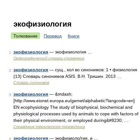
экофизиология
Толкование
Перевод
Книги
экофизиология
— экофизиология …
1
Орфографический словарь-справочник
экофизиология
— сущ., кол во синонимов: 1 • физиология
2
(13) Словарь синонимов ASIS. В.Н. Тришин. 2013 …
Словарь синонимов
экофизиология
— &mdash;
3
[http://www.eionet.europa.eu/gemet/alphabetic?langcode=en]
EN ecophysiology The study of biophysical, biochemical and
physiological processes used by animals to cope with factors of
their physical environment, or employed during&#8230; …
Справочник технического переводчика
экофизиология
— экофизиоло/гия, и …
4