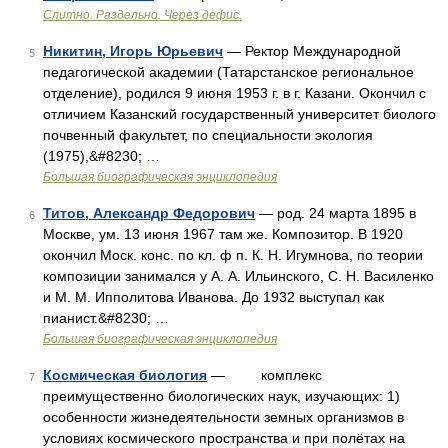
Слитно. Раздельно. Через дефис.
Никитин, Игорь Юрьевич
— Ректор Международной
5
педагогической академии (Татарстанское региональное
отделение), родился 9 июня 1953 г. в г. Казани. Окончил с
отличием Казанский государственный университет биолого
почвенный факультет, по специальности экология
(1975),&#8230; …
Большая биографическая энциклопедия
Титов, Александр Федорович
— род. 24 марта 1895 в
6
Москве, ум. 13 июня 1967 там же. Композитор. В 1920
окончил Моск. конс. по кл. ф п. К. Н. Игумнова, по теории
композиции занимался у А. А. Ильинского, С. Н. Василенко
и M. M. Ипполитова Иванова. До 1932 выступал как
пианист.&#8230; …
Большая биографическая энциклопедия
Космическая биология
— комплекс
7
преимущественно биологических наук, изучающих: 1)
особенности жизнедеятельности земных организмов в
условиях космического пространства и при полётах на