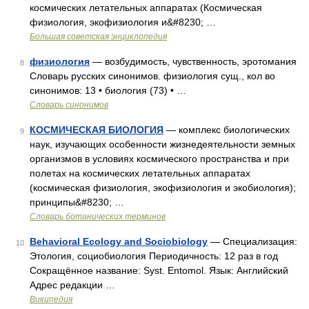
космических летательных аппаратах (Космическая
физиология, экофизиология и&#8230; …
Большая советская энциклопедия
физиология
— возбудимость, чувственность, эротомания
8
Словарь русских синонимов. физиология сущ., кол во
синонимов: 13 • биология (73) • …
Словарь синонимов
КОСМИЧЕСКАЯ БИОЛОГИЯ
— комплекс биологических
9
наук, изучающих особенности жизнедеятельности земных
организмов в условиях космического пространства и при
полетах на космических летательных аппаратах
(космическая физиология, экофизиология и экобиология);
принципы&#8230; …
Словарь ботанических терминов
Behavioral Ecology and Sociobiology
— Специализация:
10
Этология, социобиология Периодичность: 12 раз в год
Сокращённое название: Syst. Entomol. Язык: Английский
Адрес редакции …
Википедия